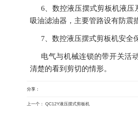
6、数控液压摆式剪板机液压
吸油滤油器，主要管路设有防震
7、数控液压摆式剪板机安全
电气与机械连锁的带开关活
清楚的看到剪切的情形。
分享：
上一个：
QC12Y液压摆式剪板机