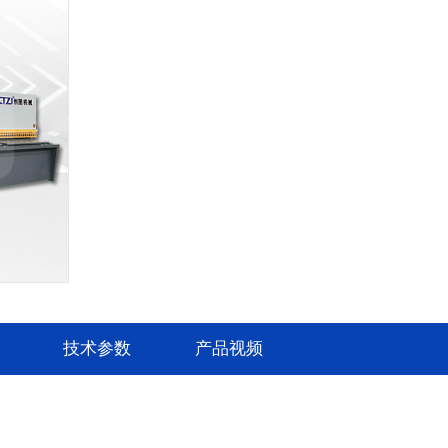
技术参数
产品视频