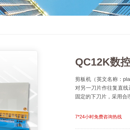
QC12K
剪板机（英文名称：plate 
对另一刀片作往复直线
固定的下刀片，采用合理
7*24小时免费咨询热线