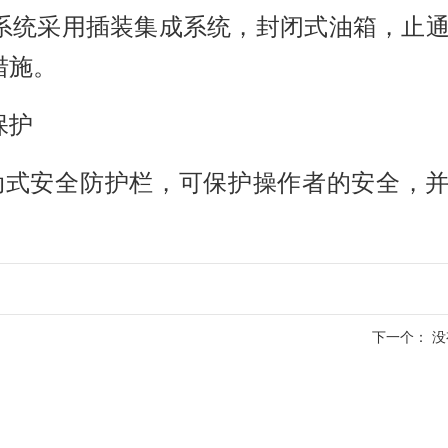
系统采用插装集成系统，封闭式油箱，止
措施。
保护
动式安全防护栏，可保护操作者的安全，
下一个：
没