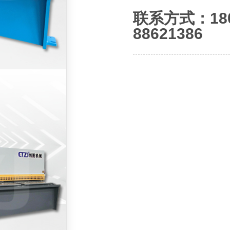
联系方式：180-
88621386