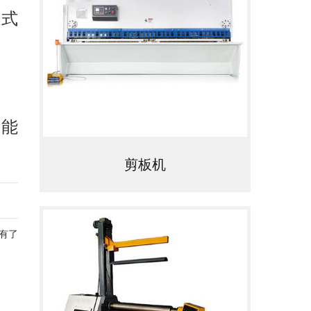
通式
并能
剪板机
有了