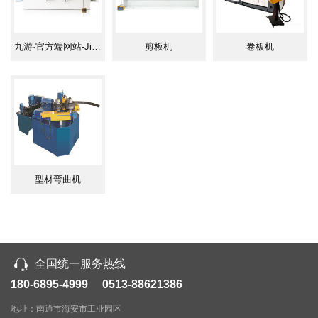
九游·官方端网站-Jiuyou 9（中国）
剪板机
卷板机
型材弯曲机
概述
机械剪板机采用抵抗键形式离合器
全国统一服务热线
180-6895-4999 0513-88621386
结构和开式齿轮传动，并采用较先进电
地址：南通市海安市工业园区