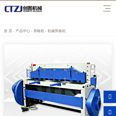
九游·官方端网站
首 页
-
产品中心
-
剪板机
-
机械剪板机