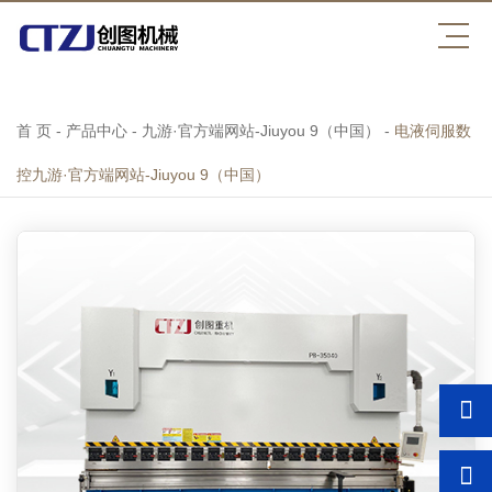
九游·官方端网站
首 页
-
产品中心
-
九游·官方端网站-Jiuyou 9（中国）
-
电液伺服数
控九游·官方端网站-Jiuyou 9（中国）