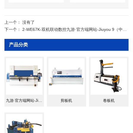
技术参数：
上一个：
没有了
下一个：
2-WE67K-双机联动数控九游·官方端网站-Jiuyou 9（中国）
产品分类
九游·官方端网站-Jiuyou 9（中国）
剪板机
卷板机